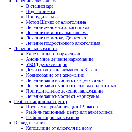
Лечение алкоголизма
В стационаре
Под гипнозом
Принудительно
Метод Шичко от алкоголизма
Лечение женского алкоголизма
Лечение пивного алкоголизма
Лечение по методу Довженко
Лечение подросткового алкоголизма
Лечение наркомании
Капельница от наркотиков
Анонимное лечение наркомании
УБОД детоксикация
Детоксикация наркоманов в Казани
Kодирование от наркомании
Лечение зависимости от амфетаминов
Лечение зависимости от солевых наркотиков
Принудительное лечение наркомании
Лечение зависимости от марихуаны
Реабилитационный центр
Программа реабилитации 12 шагов
Реабилитационный центр для алкоголиков
Реабилитация наркоманов
Вывод из запоя
Капельница от алкоголя на дому