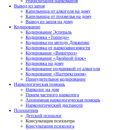
Реабилитация наркоманов
Вывод из запоя
Капельница от алкоголя на дому
Капельница от похмелья на дому
Вывод из запоя на дому
Кодирование
Кодирование Эспераль
Кодировка «Торпедо»
Кодировка по методу Довженко
Кодировка от наркозависимости
Кодирование «Вивитрол»
Кодирование «Двойной блок»
Кодировка на дому
Кодирование подшивкой от алкоголя
Кодирование «Налтрексоном»
Принудительное кодирование
Наркологическая помощь
Нарколог на дом
Прием частного нарколога
Анонимная наркологическая помощь
Наркологический диспансер
Психиатрия
Детский психолог
Консультация психиатра
Консультация психолога