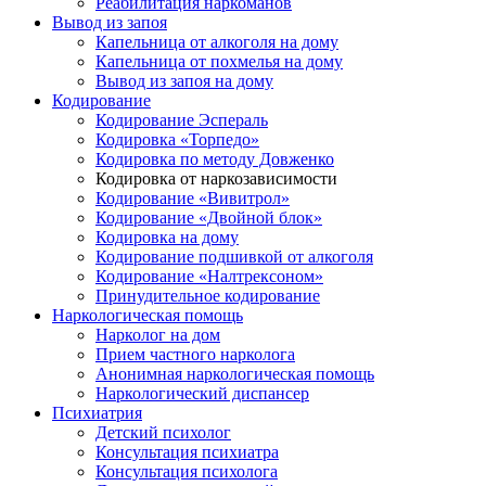
Реабилитация наркоманов
Вывод из запоя
Капельница от алкоголя на дому
Капельница от похмелья на дому
Вывод из запоя на дому
Кодирование
Кодирование Эспераль
Кодировка «Торпедо»
Кодировка по методу Довженко
Кодировка от наркозависимости
Кодирование «Вивитрол»
Кодирование «Двойной блок»
Кодировка на дому
Кодирование подшивкой от алкоголя
Кодирование «Налтрексоном»
Принудительное кодирование
Наркологическая помощь
Нарколог на дом
Прием частного нарколога
Анонимная наркологическая помощь
Наркологический диспансер
Психиатрия
Детский психолог
Консультация психиатра
Консультация психолога