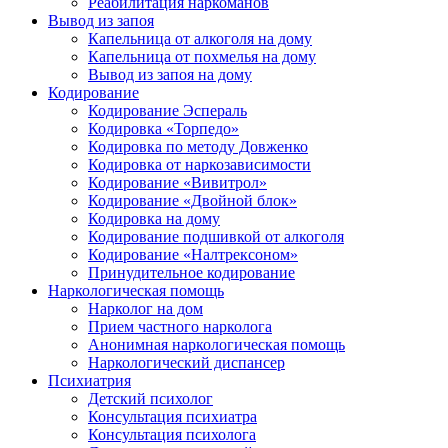
Реабилитация наркоманов
Вывод из запоя
Капельница от алкоголя на дому
Капельница от похмелья на дому
Вывод из запоя на дому
Кодирование
Кодирование Эспераль
Кодировка «Торпедо»
Кодировка по методу Довженко
Кодировка от наркозависимости
Кодирование «Вивитрол»
Кодирование «Двойной блок»
Кодировка на дому
Кодирование подшивкой от алкоголя
Кодирование «Налтрексоном»
Принудительное кодирование
Наркологическая помощь
Нарколог на дом
Прием частного нарколога
Анонимная наркологическая помощь
Наркологический диспансер
Психиатрия
Детский психолог
Консультация психиатра
Консультация психолога