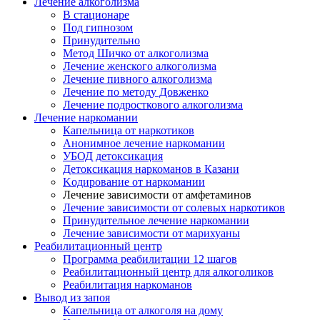
Лечение алкоголизма
В стационаре
Под гипнозом
Принудительно
Метод Шичко от алкоголизма
Лечение женского алкоголизма
Лечение пивного алкоголизма
Лечение по методу Довженко
Лечение подросткового алкоголизма
Лечение наркомании
Капельница от наркотиков
Анонимное лечение наркомании
УБОД детоксикация
Детоксикация наркоманов в Казани
Kодирование от наркомании
Лечение зависимости от амфетаминов
Лечение зависимости от солевых наркотиков
Принудительное лечение наркомании
Лечение зависимости от марихуаны
Реабилитационный центр
Программа реабилитации 12 шагов
Реабилитационный центр для алкоголиков
Реабилитация наркоманов
Вывод из запоя
Капельница от алкоголя на дому