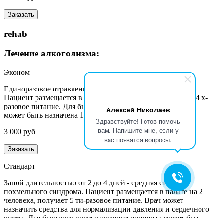
Заказать
rehab
Лечение алкоголизма:
Эконом
Единоразовое отравление алкоголем - легкое похмелье.
Пациент размещается в палате на 3-4 человека, получает 4 х-
разовое питание. Для быстрого восстановления пациента
Алексей Николаев
может быть назначена 1 процедура прокапывания.
Здравствуйте! Готов помочь
вам. Напишите мне, если у
3 000 руб.
вас появятся вопросы.
Заказать
Стандарт
Запой длительностью от 2 до 4 дней - средняя степень
похмельного синдрома. Пациент размещается в палате на 2
человека, получает 5 ти-разовое питание. Врач может
назначить средства для нормализации давления и сердечного
ритма. Для быстрого восстановления пациента может быть