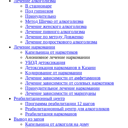
Лечение алкоголизма
В стационаре
Под гипнозом
Принудительно
Метод Шичко от алкоголизма
Лечение женского алкоголизма
Лечение пивного алкоголизма
Лечение по методу Довженко
Лечение подросткового алкоголизма
Лечение наркомании
Капельница от наркотиков
Анонимное лечение наркомании
УБОД детоксикация
Детоксикация наркоманов в Казани
Kодирование от наркомании
Лечение зависимости от амфетаминов
Лечение зависимости от солевых наркотиков
Принудительное лечение наркомании
Лечение зависимости от марихуаны
Реабилитационный центр
Программа реабилитации 12 шагов
Реабилитационный центр для алкоголиков
Реабилитация наркоманов
Вывод из запоя
Капельница от алкоголя на дому