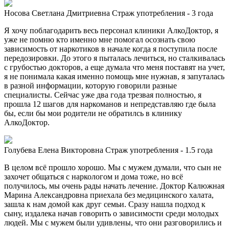
Носова Светлана Дмитриевна
Страж употребления - 3 года
Я хочу поблагодарить весь персонал клиники АлкоДоктор, я
уже не помню кто именно мне помогал осознать свою
зависимость от наркотиков в начале когда я поступила после
передозировки. До этого я пыталась лечиться, но сталкивалась
с грубостью докторов, а еще думала что меня поставят на учет,
я не понимала какая именно помощь мне нужнав, я запуталась
в разной информации, которую говорили разные
специалисты. Сейчас уже два года трезвая полностью, я
прошла 12 шагов для наркоманов и непредставляю где была
бы, если бы мои родители не обратилсь в клинику
АлкоДоктор.
Голубева Елена Викторовна
Страж употребления - 1.5 года
В целом всё прошло хорошо. Мы с мужем думали, что сын не
захочет общаться с наркологом и дома тоже, но всё
получилось, мы очень рады начать лечение. Доктор Калюжная
Марина Александровна приехала без медицинского халата,
зашла к нам домой как друг семьи. Сразу нашла подход к
сыну, издалека начав говорить о зависимости среди молодых
людей. Мы с мужем были удивлены, что они разговорились и