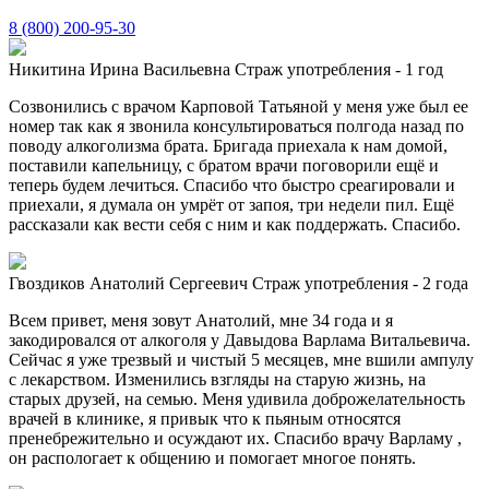
8 (800) 200-95-30
Никитина Ирина Васильевна
Страж употребления - 1 год
Созвонились с врачом Карповой Татьяной у меня уже был ее
номер так как я звонила консультироваться полгода назад по
поводу алкоголизма брата. Бригада приехала к нам домой,
поставили капельницу, с братом врачи поговорили ещё и
теперь будем лечиться. Спасибо что быстро среагировали и
приехали, я думала он умрёт от запоя, три недели пил. Ещё
рассказали как вести себя с ним и как поддержать. Спасибо.
Гвоздиков Анатолий Сергеевич
Страж употребления - 2 года
Всем привет, меня зовут Анатолий, мне 34 года и я
закодировался от алкоголя у Давыдова Варлама Витальевича.
Сейчас я уже трезвый и чистый 5 месяцев, мне вшили ампулу
с лекарством. Изменились взгляды на старую жизнь, на
старых друзей, на семью. Меня удивила доброжелательность
врачей в клинике, я привык что к пьяным относятся
пренебрежительно и осуждают их. Спасибо врачу Варламу ,
он распологает к общению и помогает многое понять.