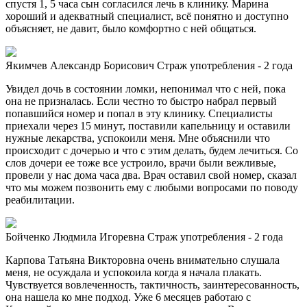
спустя 1, 5 часа сын согласился лечь в клинику. Марина
хороший и адекватный специалист, всё понятно и доступно
объясняет, не давит, было комфортно с ней общаться.
Якимчев Александр Борисович
Страж употребления - 2 года
Увидел дочь в состоянии ломки, непонимал что с ней, пока
она не призналась. Если честно то быстро набрал первый
попавшийся номер и попал в эту клинику. Специалисты
приехали через 15 минут, поставили капельницу и оставили
нужные лекарства, успокоили меня. Мне объяснили что
происходит с дочерью и что с этим делать, будем лечиться. Со
слов дочери ее тоже все устроило, врачи были вежливые,
провели у нас дома часа два. Врач оставил свой номер, сказал
что мы можем позвонить ему с любыми вопросами по поводу
реабилитации.
Бойченко Людмила Игоревна
Страж употребления - 2 года
Карпова Татьяна Викторовна очень внимательно слушала
меня, не осуждала и успокоила когда я начала плакать.
Чувствуется вовлеченность, тактичность, заинтересованность,
она нашела ко мне подход. Уже 6 месяцев работаю с