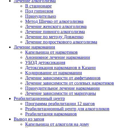
Лечение алкоголизма
В стационаре
Под гипнозом
Принудительно
Метод Шичко от алкоголизма
Лечение женского алкоголизма
Лечение пивного алкоголизма
Лечение по методу Довженко
Лечение подросткового алкоголизма
Лечение наркомании
Капельница от наркотиков
Анонимное лечение наркомании
УБОД детоксикация
Детоксикация наркоманов в Казани
Kодирование от наркомании
Лечение зависимости от амфетаминов
Лечение зависимости от солевых наркотиков
Принудительное лечение наркомании
Лечение зависимости от марихуаны
Реабилитационный центр
Программа реабилитации 12 шагов
Реабилитационный центр для алкоголиков
Реабилитация наркоманов
Вывод из запоя
Капельница от алкоголя на дому